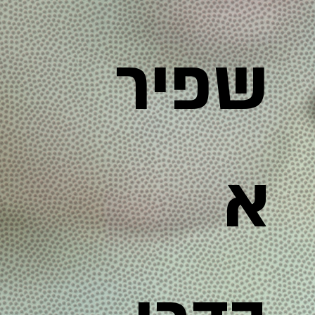
שפיר
א