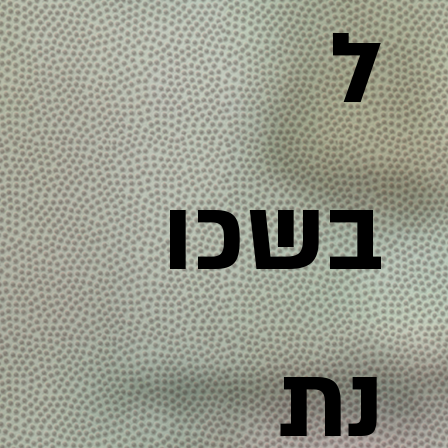
ל
בשכו
נת