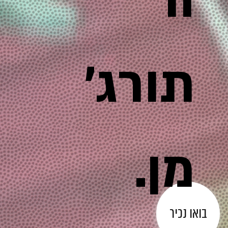
ור
תורג'
מן.
בואו נכיר