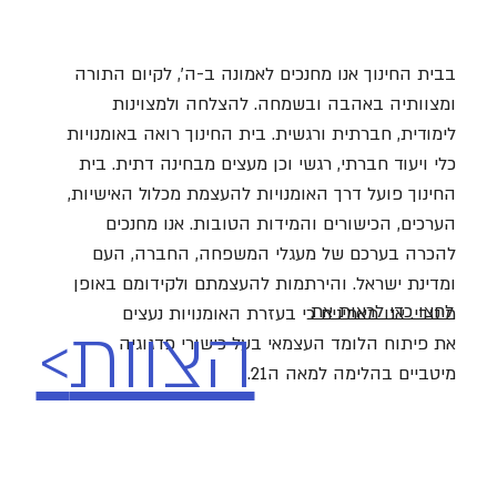
​​בבית החינוך אנו מחנכים לאמונה ב-ה', לקיום התורה
ומצוותיה באהבה ובשמחה. להצלחה ולמצוינות
לימודית, חברתית ורגשית. בית החינוך רואה באומנויות
כלי ויעוד חברתי, רגשי וכן מעצים מבחינה דתית. בית
החינוך פועל דרך האומנויות להעצמת מכלול האישיות,
הערכים, הכישורים והמידות הטובות. אנו מחנכים
להכרה בערכם של מעגלי המשפחה, החברה, העם
ומדינת ישראל. והירתמות להעצמתם ולקידומם באופן
לחצו כדי לראות את
מיטבי. אנו מאמינים כי בעזרת האומנויות נעצים
הצוות
<
את פיתוח הלומד העצמאי בעל כישורי פדגוגיה
מיטביים בהלימה למאה ה21.