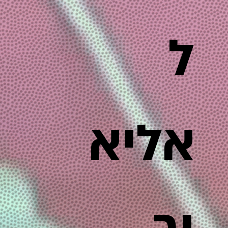
ל
אליא