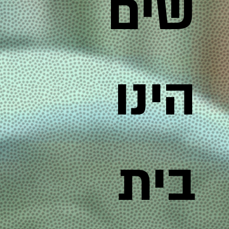
שים
הינו
בית